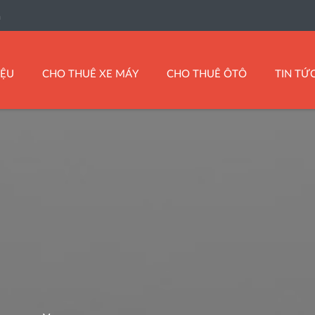
n
IỆU
CHO THUÊ XE MÁY
CHO THUÊ ÔTÔ
TIN TỨ