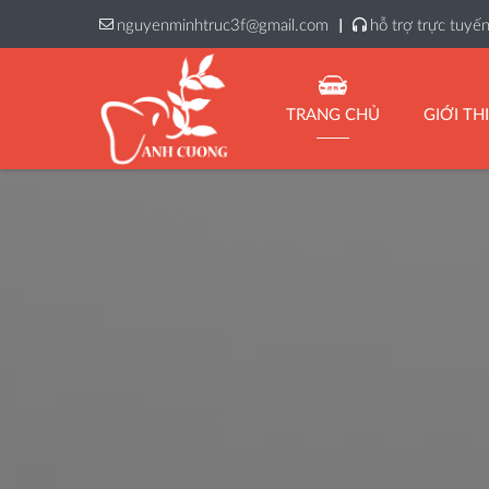
nguyenminhtruc3f@gmail.com
hỗ trợ trực tuyế
TRANG CHỦ
GIỚI TH