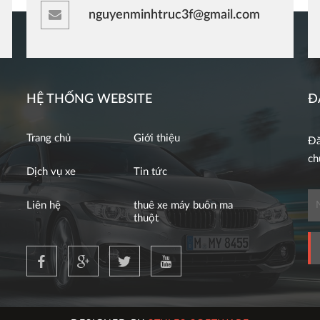
nguyenminhtruc3f@gmail.com
HỆ THỐNG WEBSITE
Đ
Trang chủ
Giới thiệu
Đă
ch
Dịch vụ xe
Tin tức
Liên hệ
thuê xe máy buôn ma
thuột